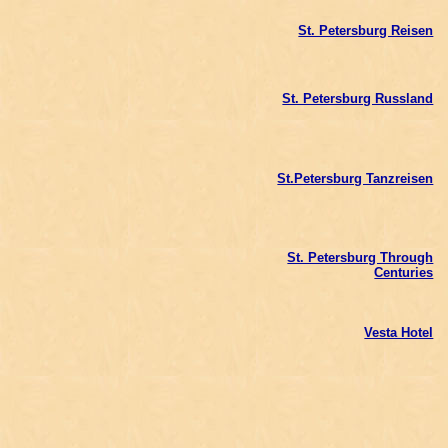
St. Petersburg Reisen
St. Petersburg Russland
St.Petersburg Tanzreisen
St. Petersburg Through
Centuries
Vesta Hotel