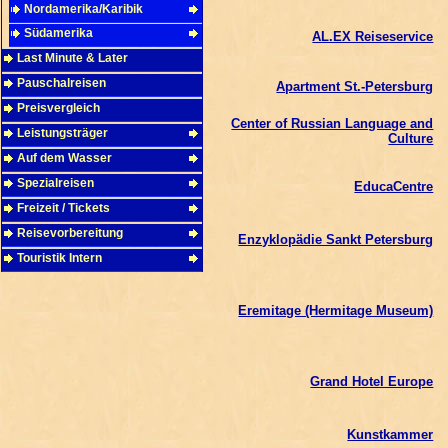
Nordamerika/Karibik
Südamerika
AL.EX Reiseservice
Last Minute & Later
Pauschalreisen
Apartment St.-Petersburg
Preisvergleich
Center of Russian Language and
Leistungsträger
Culture
Auf dem Wasser
Spezialreisen
EducaCentre
Freizeit / Tickets
Reisevorbereitung
Enzyklopädie Sankt Petersburg
Touristik Intern
Eremitage (Hermitage Museum)
Grand Hotel Europe
Kunstkammer