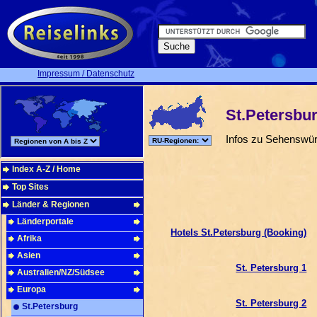
Impressum / Datenschutz
St.Petersbu
Infos zu Sehenswürd
Index A-Z / Home
Top Sites
Länder & Regionen
Länderportale
Hotels St.Petersburg (Booking)
Afrika
Asien
St. Petersburg 1
Australien/NZ/Südsee
Europa
St. Petersburg 2
St.Petersburg