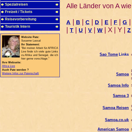
Alle Länder von A wie
Spezialreisen
Freizeit / Tickets
Reisevorbereitung
|
|
|
|
|
|
A
B
C
D
E
F
G
Touristik Intern
|
|
|
|
| X | Y |
T
U
V
W
Z
Website Pate:
Susanne Lassal
Ihr Statement:
"Bei meiner Arbeit für AFRICA
Live finde ich viele gute Links
Sao Tome
Links
n
zu Afrika und Senegal, die ich
hier gerne vorschlage."
Ihre Webseite:
Africa Live
Auch Pate werden ?
D
Weitere Infos zur Patenschaft
Samoa
I
g
Samoa Info
S
Samoa 3
b
U
Samoa Reisen
d
Samoa.co.uk
e
American Samoa
I