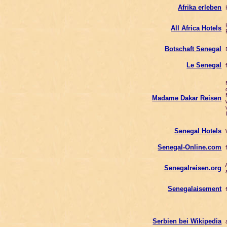
Afrika erleben
R
H
All Africa Hotels
R
Botschaft Senegal
D
Le Senegal
f
d
M
Madame Dakar Reisen
w
v
I
Senegal Hotels
Senegal-Online.com
f
A
Senegalreisen.org
a
Senegalaisement
f
Serbien bei Wikipedia
a