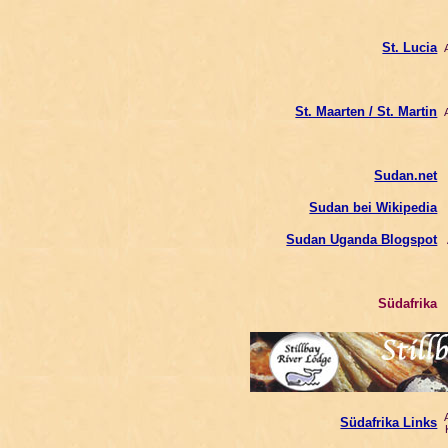
St. Lucia
A
St. Maarten / St. Martin
A
Sudan.net
I
B
Sudan bei Wikipedia
s
Sudan Uganda Blogspot
Südafrika
A
Südafrika Links
K