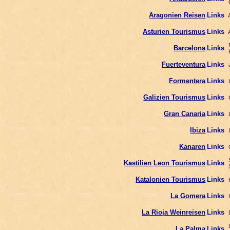
G
Aragonien Reisen
Links
A
Asturien Tourismus
Links
A
B
Barcelona
Links
K
Fuerteventura
Links
a
Formentera
Links
L
Galizien Tourismus
Links
G
Gran Canaria
Links
L
Ibiza
Links
I
Kanaren
Links
O
S
Kastilien Leon Tourismus
Links
S
Katalonien Tourismus
Links
K
La Gomera
Links
L
La Rioja Weinreisen
Links
D
L
La Palma
Links