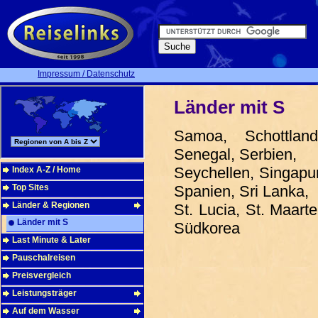
Impressum / Datenschutz
Länder mit S
Samoa, Schottlan
Senegal, Serbien,
Seychellen, Singapur
Index A-Z / Home
Top Sites
Spanien, Sri Lanka,
Länder & Regionen
St. Lucia, St. Maart
Länder mit S
Südkorea
Last Minute & Later
Pauschalreisen
Preisvergleich
Leistungsträger
Auf dem Wasser