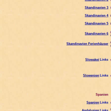
Skandinavien 3
I
Skandinavien 4
b
Skandinavien 5
b
b
Skandinavien 6
o
Skandinavien Ferienhäuser
g
Slowakei
Links
n
Slowenien
Links
n
Spanien
Spanien
Links
n
n
Andalusien
Links