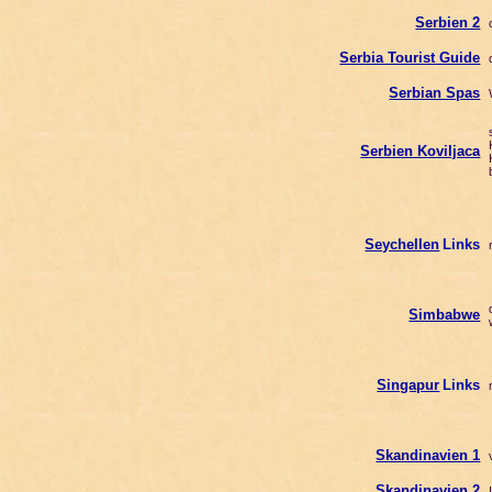
Serbien 2
o
Serbia Tourist Guide
d
Serbian Spas
W
s
K
Serbien Koviljaca
K
b
Seychellen
Links
n
d
Simbabwe
w
Singapur
Links
n
Skandinavien 1
v
Skandinavien 2
I