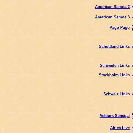
American Samoa 2
W
American Samoa 3
o
W
Pago Pago
I
Schottland
Links
n
Schweden
Links
n
Stockholm
Links
v
Schweiz
Links
n
I
Actours Senegal
S
Africa Live