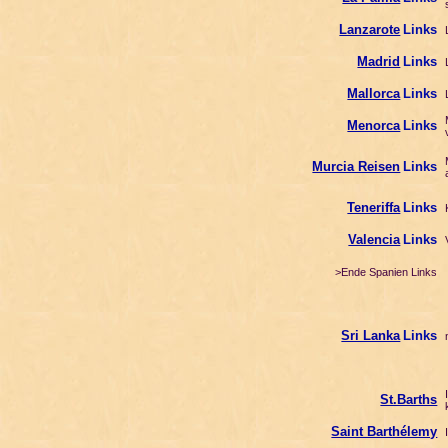
s
Lanzarote
Links
L
Madrid
Links
L
Mallorca
Links
L
M
Menorca
Links
v
M
Murcia Reisen
Links
a
Teneriffa
Links
K
Valencia
Links
V
>Ende Spanien Links
Sri Lanka
Links
n
I
St.Barths
k
Saint Barthélemy
I