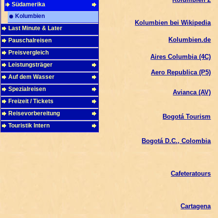
Südamerika
Kolumbien
Kolumbien bei Wikipedia
Last Minute & Later
Kolumbien.de
Pauschalreisen
Preisvergleich
Aires Columbia (4C)
Leistungsträger
Aero Republica (P5)
Auf dem Wasser
Spezialreisen
Avianca (AV)
Freizeit / Tickets
Reisevorbereitung
Bogotá Tourism
Touristik Intern
Bogotá D.C., Colombia
Cafeteratours
Cartagena