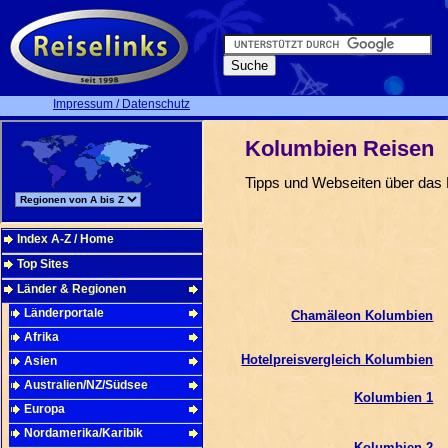
Impressum / Datenschutz
Kolumbien Reisen
Tipps und Webseiten über das
Index A-Z / Home
Top Sites
Länder & Regionen
Länderportale
Chamäleon Kolumbien
Afrika
Hotelpreisvergleich Kolumbien
Asien
Australien/NZ/Südsee
Kolumbien 1
Europa
Nordamerika/Karibik
Kolumbien 2